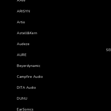
AAW
ARISYN
Artio
Astell&Kern
Audeze
SE
AURE
Beyerdynamic
Campfire Audio
DITA Audio
DUNU
EarSonics