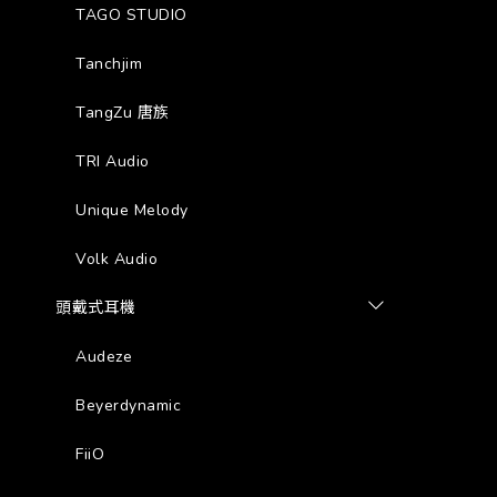
TAGO STUDIO
Tanchjim
TangZu 唐族
TRI Audio
Unique Melody
Volk Audio
頭戴式耳機
Audeze
Beyerdynamic
FiiO