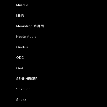
MiAoLo
MMR
Moondrop 水月雨
Noble Audio
Oriolus
QDC
QoA
SENNHEISER
Shanling
Shokz