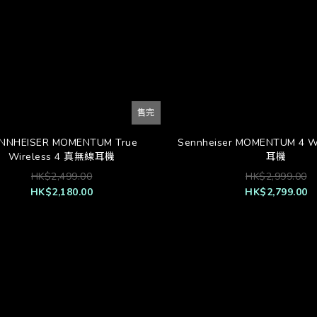
售完
NNHEISER MOMENTUM True
Sennheiser MOMENTUM 4 W
Wireless 4 真無線耳機
耳機
HK$2,499.00
HK$2,999.00
HK$2,180.00
HK$2,799.00