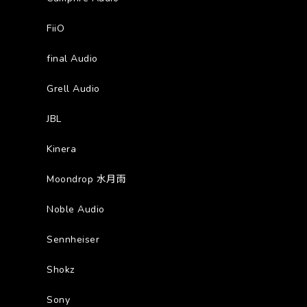
FiiO
final Audio
Grell Audio
JBL
Kinera
Moondrop 水月雨
Noble Audio
Sennheiser
Shokz
Sony