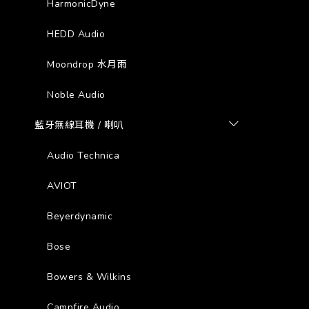
HarmonicDyne
HEDD Audio
Moondrop 水月雨
Noble Audio
藍牙無線耳機 / 喇叭
Audio Technica
AVIOT
Beyerdynamic
Bose
Bowers & Wilkins
Campfire Audio