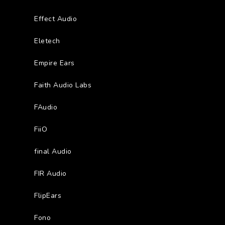
Effect Audio
Eletech
Empire Ears
Faith Audio Labs
FAudio
FiiO
final Audio
FIR Audio
FlipEars
Fono