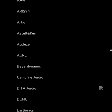
AAW
ARISYN
Artio
Astell&Kern
Audeze
AURE
Beyerdynamic
Campfire Audio
DITA Audio
DUNU
EarSonics