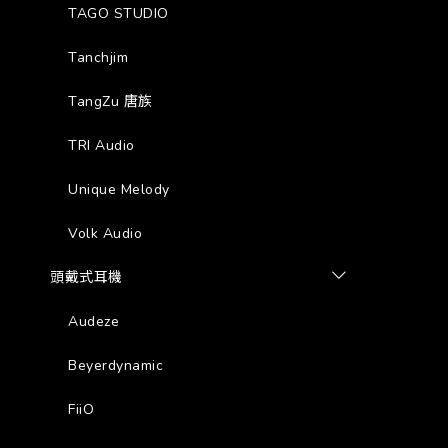
TAGO STUDIO
Tanchjim
TangZu 唐族
TRI Audio
Unique Melody
Volk Audio
頭戴式耳機
Audeze
Beyerdynamic
FiiO