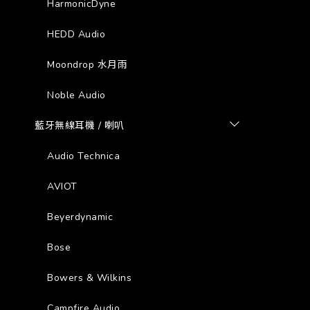
HarmonicDyne
HEDD Audio
Moondrop 水月雨
Noble Audio
藍牙無線耳機 / 喇叭
Audio Technica
AVIOT
Beyerdynamic
Bose
Bowers & Wilkins
Campfire Audio