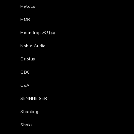
MiAoLo
MMR
Moondrop 水月雨
Noble Audio
Oriolus
QDC
QoA
SENNHEISER
Shanling
Shokz