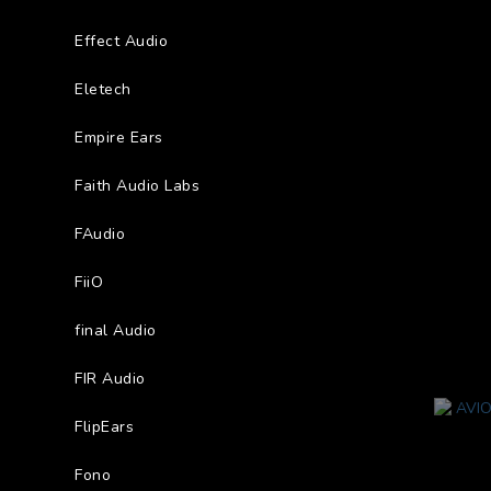
Effect Audio
Eletech
Empire Ears
Faith Audio Labs
FAudio
FiiO
final Audio
FIR Audio
FlipEars
Fono