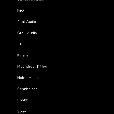
FiiO
final Audio
Grell Audio
JBL
Kinera
Moondrop 水月雨
Noble Audio
Sennheiser
Shokz
Sony