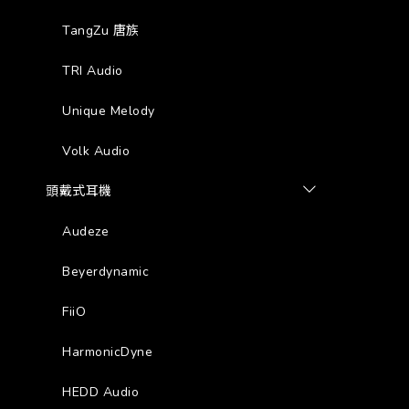
TangZu 唐族
TRI Audio
Unique Melody
Volk Audio
頭戴式耳機
Audeze
Beyerdynamic
FiiO
HarmonicDyne
HEDD Audio