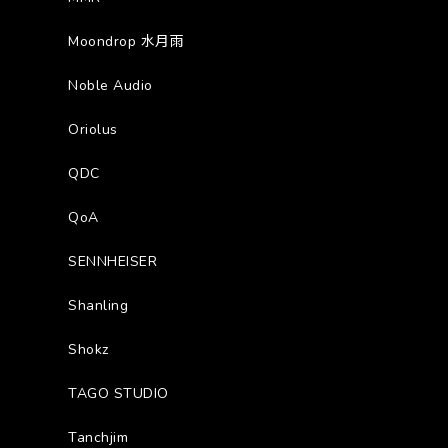
Moondrop 水月雨
Noble Audio
Oriolus
QDC
QoA
SENNHEISER
Shanling
Shokz
TAGO STUDIO
Tanchjim