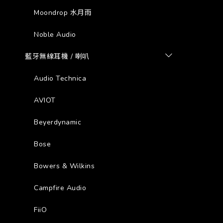
Moondrop 水月雨
Noble Audio
藍牙無線耳機 / 喇叭
Audio Technica
AVIOT
Beyerdynamic
Bose
Bowers & Wilkins
Campfire Audio
FiiO