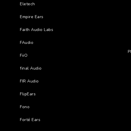
Eletech
Empire Ears
Faith Audio Labs
FAudio
P
FiiO
final Audio
FIR Audio
FlipEars
Fono
Forté Ears