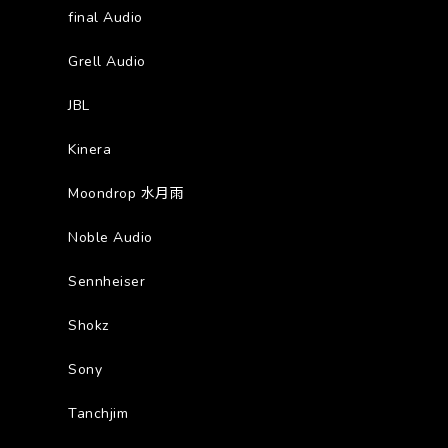
final Audio
Grell Audio
JBL
Kinera
Moondrop 水月雨
Noble Audio
Sennheiser
Shokz
Sony
Tanchjim