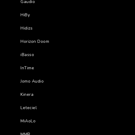
Gaudio
HiBy
Hidizs
Horizon Doom
iBasso
InTime
Jomo Audio
Kinera
Leteciel
MiAoLo
MMR