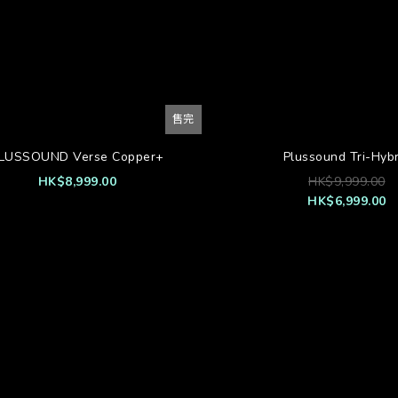
售完
LUSSOUND Verse Copper+
Plussound Tri-Hybr
HK$8,999.00
HK$9,999.00
HK$6,999.00