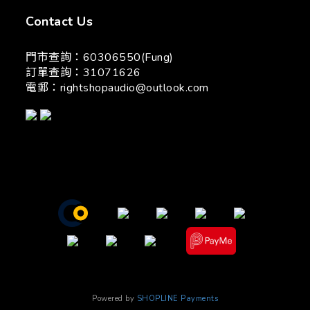
Contact Us
門市查詢：60306550(Fung)
訂單查詢：31071626
電郵：
rightshopaudio@outlook.com
Powered by
SHOPLINE Payments