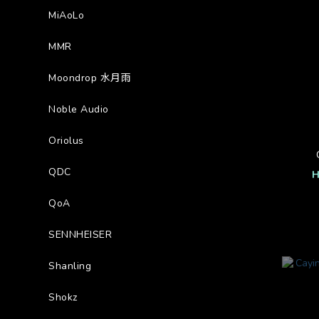
MiAoLo
MMR
Moondrop 水月雨
Noble Audio
Oriolus
QDC
H
QoA
SENNHEISER
Shanling
Shokz