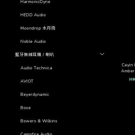
HarmonicDyne
HEDD Audio
Moondrop 水月雨
Noble Audio
藍牙無線耳機 / 喇叭
Cayin
Audio Technica
Ambe
HK
AVIOT
Beyerdynamic
Bose
Bowers & Wilkins
Campfire Audio