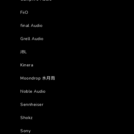
FiiO
final Audio
Grell Audio
JBL
Kinera
Moondrop 水月雨
Noble Audio
Sennheiser
Shokz
Sony