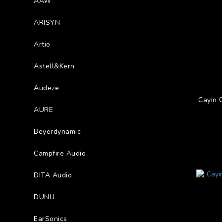
AAW
ARISYN
Artio
Astell&Kern
Audeze
Cayin
AURE
Beyerdynamic
Campfire Audio
DITA Audio
DUNU
EarSonics