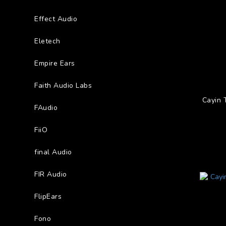
Effect Audio
Eletech
Empire Ears
Faith Audio Labs
Cayin
FAudio
FiiO
final Audio
FIR Audio
FlipEars
Fono