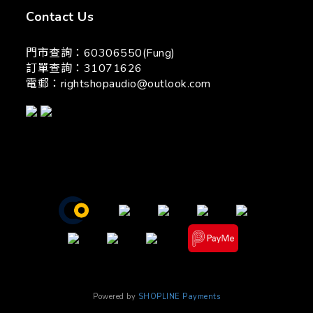
Contact Us
門市查詢：60306550(Fung)
訂單查詢：31071626
電郵：
rightshopaudio@outlook.com
Powered by
SHOPLINE Payments