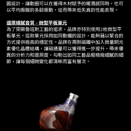
圓設計，讓動圈可以在獲得木材賦予的暖潤感同時，也可
以平均振膜的多餘振動，從而帶來低失真的性能表現。
還原細膩音質 - 微型平板單元
為了突顯魯班對工藝的追求，品牌亦特別使用2枚微型平
板單元。這款單元採用如同動鐵的設計，能夠藉以緊合的
方式提供極高的穩定性。品牌在兩側磁鐵中加入微量銅元
素優化晶體結構，讓磁通量可以獲得進一步提升，帶來優
異的分析力和還原度，勾勒出如同工藝品般精緻細膩的細
節，讓每個細微變化都清晰而富有層次。