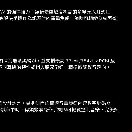
道 500mW 的強悍推力。無論是靈敏度極高的多單元入耳式耳
徹底解決手機作為訊源時的電量焦慮，隨時可轉變為桌面微
海般漆黑純淨，並支援最高 32-bit/384kHz PCM 及
，根據不同耳機的特性或個人聽感偏好，精準微調聲音走向。
的工業設計語言。機身側面的實體音量旋鈕內建數字編碼器，
行於城市中時，毋須頻繁操作手機即可輕鬆控制音樂，完美契