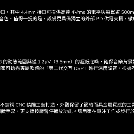
衡雙輸出接口，其中 4.4mm 接口可提供高達 4Vrms 的電平與每聲
音色。值得一提的是，設備更具備獨立的外部 PD 供電支援，
B 的動態範圍與僅 1.2µV（3.5mm）的超低底噪，確保音樂背景如深
件限制，用家可透過專屬軟體的「第二代交互 DSP」進行深度調音
 採用不鏽鋼 CNC 精雕工藝打造，外觀保留了簡約而具金屬質感
落回饋手感，更支援按壓暫停播放功能。讓用家在專注工作或步