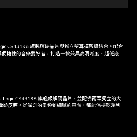
gic CS43198 旗艦解碼晶片與獨立雙耳擴架構結合。配合
實還原與便捷性的音樂愛好者，打造一款兼具高清晰度、超低底
 Logic CS43198 旗艦級解碼晶片，並配備兩顆獨立的大
優異的瞬態反應。從深沉的低頻到細膩的高頻，都能保持乾淨利