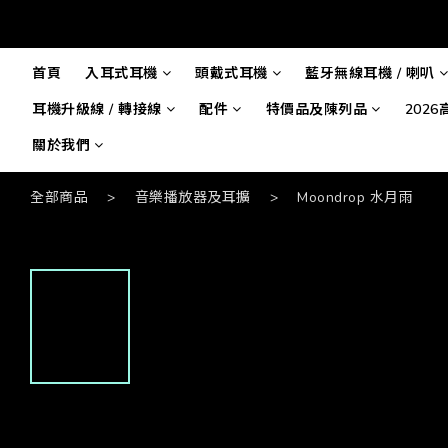
首頁
入耳式耳機
頭戴式耳機
藍牙無線耳機 / 喇叭
耳機升級線 / 轉接線
配件
特價品及陳列品
202
關於我們
全部商品
>
音樂播放器及耳擴
>
Moondrop 水月雨