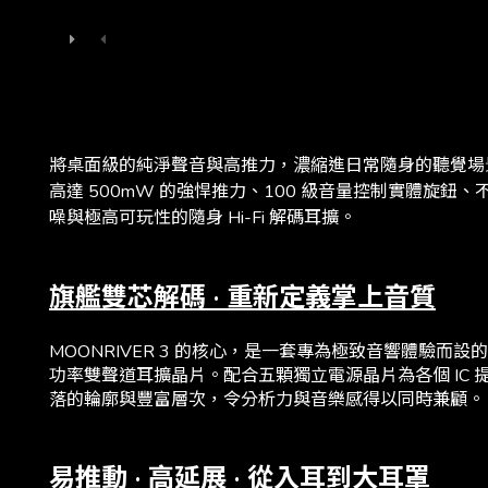
將桌面級的純淨聲音與高推力，濃縮進日常隨身的聽覺場景；全新水
高達 500mW 的強悍推力、100 級音量控制實體旋鈕
噪與極高可玩性的隨身 Hi-Fi 解碼耳擴。
旗艦雙芯解碼 · 重新定義掌上音質
MOONRIVER 3 的核心，是一套專為極致音響體驗而設的完
功率雙聲道耳擴晶片。配合五顆獨立電源晶片為各個 IC 
落的輪廓與豐富層次，令分析力與音樂感得以同時兼顧。
易推動 · 高延展 · 從入耳到大耳罩