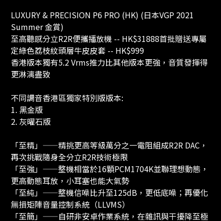
LUXURY & PRECISION P6 PRO (HK) (日本VGP 2021
Summer 金賞)
至高聽感分立R2R便攜播放機 -- HK$31888首批贈送專屬
定綠色荔枝紋頭層牛皮皮套 -- HK$999
香港版本獨有5.2 Vrms推力比其他版本更強，音質發揮得
更淋漓盡致
不同調音香港區獨家特別版版本:
1. 黑金版
2. 灰曜石版
「至精」——精挑更高等級萬分之一電阻組成R2R DAC，
再次挑戰隨身全分立R2R技術極限
「至強」——整機相當於16顆PCM1704K並聯理想動態，
更高動態耳放，小耳塞也能大氣勢
「至純」——整機信噪比升至125dB，更低底噪；再優化
無損矩陣音量控制系統（LLVMS）
「至簡」——自研非安卓作業系統，在雜訊與干擾降至極