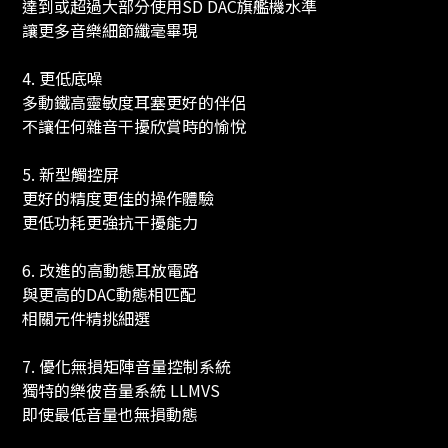
達到或超過大部分使用SD DAC旗艦機水準
讓更多音樂細節纖毫畢現
4. 更低底噪
多動鐵高靈敏度耳塞更好的伴侶
不讓任何雜音干擾欣賞時的愉悅
5. 新型觸控屏
更好的精度更佳的操作體驗
更低功耗更強抗干擾能力
6. 改進的高動態耳放電路
與更高的DAC動態相匹配
相關元件精挑細選
7. 優化無損矩陣音量控制系統
獨特的樂彼音量系統 LLMVS
即使最低音量也無損動態