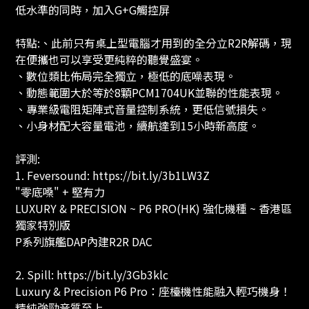
低水準的同時，加入G+G觸控屏
特點:、此前只有桌上型電腦才用到的全分立R2R解碼，現
在便攜也可以享受更純粹的聽覺盛宴。
、數位類比佈局完全獨立，極低的底噪表現。
、動態範圍大於等於8顆PCM1704UK並聯的性能表現。
、專業級電阻矩陣式音量控制系統，更低信號損失。
、小身材配大容量電池，續航達到15小時新高度。
評測:
1. Feversound: https://bit.ly/3b1LW3Z
"零底嗓" + 堅有力
LUXURY & PRECISION ~ P6 PRO(HK) 強化機種 ~ 香港區
獨家特別版
P系列旗艦DAP內建R2R DAC
2. Spill: https://bit.ly/3Gb3klc
Luxury & Precision P6 Pro：座檯機性能融入輕巧機身！
精純強勁音質至上