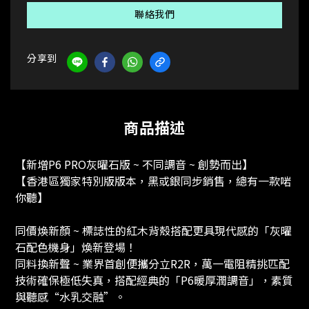
聯絡我們
分享到
商品描述
【新增P6 PRO灰曜石版 ~ 不同調音 ~ 創勢而出】
【香港區獨家特別版版本，黑或銀同步銷售，總有一款啱
你聽】
同價煥新顏 ~ 標誌性的紅木背殼搭配更具現代感的「灰曜
石配色機身」煥新登場！
同料換新聲 ~ 業界首創便攜分立R2R，萬一電阻精挑匹配
技術確保極低失真，搭配經典的「P6暖厚潤調音」，素質
與聽感“水乳交融”。