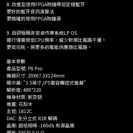
8. 改進型使用FPGA時鐘帶協定棧藍牙
更好的藍牙音訊演算法
更精確的使用FPGA時鐘源
9. 自研極簡非安卓作業系統LP OS
運行僅需很低CPU頻率，減少對類比電路干擾。
更低功耗，將更多的電能供應類比電路。
基本參數
產品型號: P6 Pro
機器尺寸: 20X67.3X124mm
顯示幕: "3.5英寸,IPS電容觸控式螢幕"
解析度: 480*320
機身材質: 航空鋁
後蓋: 花梨木
主控: 1812C
DAC: 全分立式 R2R 解碼
晶振: 超低相噪 -160db 有源晶振
運放: EXCELS V-O