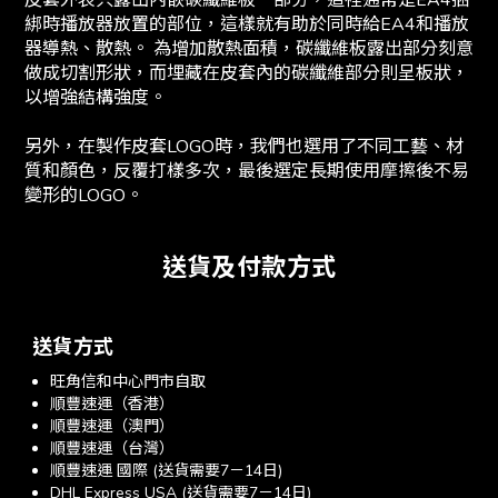
皮套外表只露出內嵌碳纖維板一部分，這裡通常是EA4捆
綁時播放器放置的部位，這樣就有助於同時給EA4和播放
器導熱、散熱。 為增加散熱面積，碳纖維板露出部分刻意
做成切割形狀，而埋藏在皮套內的碳纖維部分則呈板狀，
以增強結構強度。
另外，在製作皮套LOGO時，我們也選用了不同工藝、材
質和顏色，反覆打樣多次，最後選定長期使用摩擦後不易
變形的LOGO。
送貨及付款方式
送貨方式
旺角信和中心門市自取
順豐速運（香港）
順豐速運（澳門）
順豐速運（台灣）
順豐速運 國際 (送貨需要7－14日)
DHL Express USA (送貨需要7－14日)