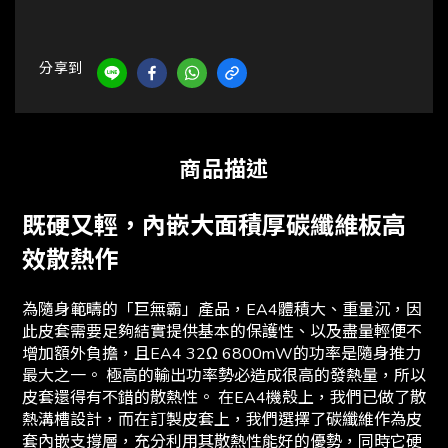
分享到
商品描述
既硬又輕，內嵌大面積厚碳纖維板高
效散熱作
為隨身範疇的「巨無霸」產品，EA4體積大、重量沉，因
此皮套需要足夠結實提供基本的保護性、以及盡量輕便不
增加額外負擔，且EA4 32Ω 6800mW的功率是隨身推力
最大之一。 極高的輸出功率勢必造成很高的發熱量，所以
皮套還得有不錯的散熱性。 在EA4機殼上，我們已做了散
熱溝槽設計，而在訂製皮套上，我們選擇了碳纖維作為皮
套內嵌支撐層，充分利用其散熱性能好的​​優勢，同時它硬