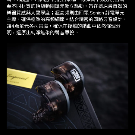
顆不同材質的頂級動圈單元獨立驅動，旨在還原最自然的
樂器質感與人聲厚度；超高頻則由四顆 Sonion 靜電單元
主導，確保極致的高頻細節。結合精密的四路分音設計，
讓4顆單元各司其職，確保在複雜的編曲中依然條理分
明，還原出純淨無染的聲音原貌。