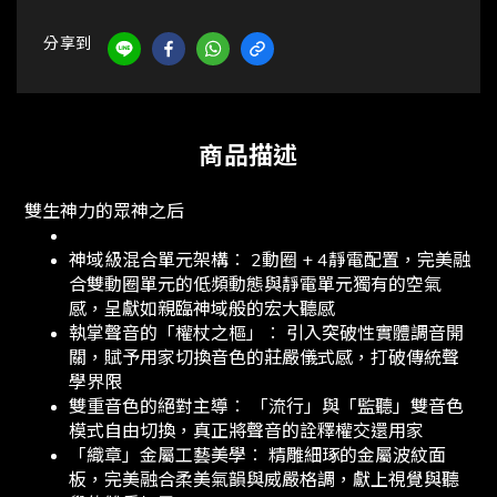
分享到
商品描述
雙生神力的眾神之后
神域級混合單元架構︰ 2動圈 + 4靜電配置，完美融
合雙動圈單元的低頻動態與靜電單元獨有的空氣
感，呈獻如親臨神域般的宏大聽感
執掌聲音的「權杖之樞」︰ 引入突破性實體調音開
關，賦予用家切換音色的莊嚴儀式感，打破傳統聲
學界限
雙重音色的絕對主導︰ 「流行」與「監聽」雙音色
模式自由切換，真正將聲音的詮釋權交還用家
「織章」金屬工藝美學︰ 精雕細琢的金屬波紋面
板，完美融合柔美氣韻與威嚴格調，獻上視覺與聽