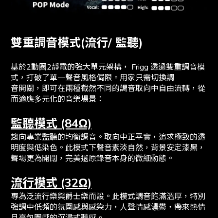
雙重調音模式(流行/ 監聽)
基於2動圈2靜電的強大單元架構， Frigg 透過雙重調音模
式，打破了單一聲音風格侷限。用家只需切換調
音開關，即可在兩種截然不同的調音取向中自由流轉，從
而適應多元化的音樂場景：
監聽模式 (84Ω)
趨向專業監聽的均衡調音。取向中正平實，追求極致的透
明度與低染色。此模式下聲音素淡自然，背景安定漆黑，
聲場更為開闊，完美還原錄音本身的微細動態。
流行模式 (32Ω)
專為泛流行樂與爵士樂而設。此模式調音飽滿溫厚，特別
強調中低頻的氛圍感與感染力，人聲情感濃鬱，帶來熱情
且高包圍感的沉浸式聽感。