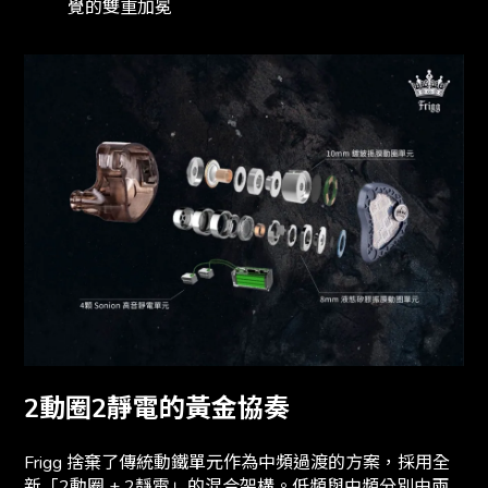
覺的雙重加冕
2動圈2靜電的黃金協奏
Frigg 捨棄了傳統動鐵單元作為中頻過渡的方案，採用全
新「2動圈 + 2靜電」的混合架構。低頻與中頻分別由兩