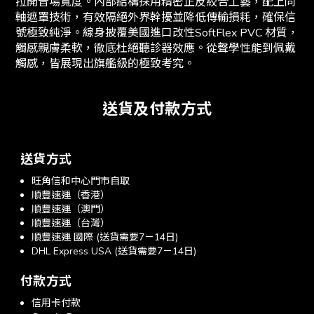
拉開音場寬度。內部結構採用精密正反絞合工藝，配上同
軸遮罩技術，有效隔絕外界幹擾並降低傳輸損耗，確保信
號極致純淨。線身披覆美國進口改性SoftFlex PVC 材質，
觸感親膚柔軟，徹底杜絕聽診器效應。從聲學性能到佩戴
觸感，皆展現出旗艦級的極致考究。
送貨及付款方式
送貨方式
旺角信和中心門市自取
順豐速運（香港）
順豐速運（澳門）
順豐速運（台灣）
順豐速運 國際 (送貨需要7－14日)
DHL Express USA (送貨需要7－14日)
付款方式
信用卡付款