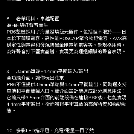
8.
奢華用料，卓越配置
為HiFi級好聲音而生
PB6整機採用了海量發燒級元器件。包括但不限於——日
本松下薄膜電容、高性能POSCAP聚合物鉭電容、AVX高
穩定性鉭電容和發燒級黑金剛電解電容等。超規格用料，
為好聲音打下堅實基礎，實現更為通透細膩的聲音表現。
9.
3.5mm單端+4.4mm平衡輸入/輸出
全功能介面，讓你玩出花來
PB6不僅提供3.5mm單端與4.4mm平衡輸出，同時還支持
單端和平衡雙輸入口。雙介面設計能達成部分創意用法：
它讓只帶3.5mm介面的前端設備在連接PB6後，也能實現
4.4mm平衡輸出，從而獲得平衡耳放的高解析度和強勁動
態。
10.
多彩LED指示燈，充電/電量一目了然