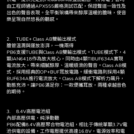
由工程師通過APX555嚴格測試匹配，保證聲道一致性及
出色的聲音表現。全平衡架構帶來醇厚溫暖的膽味，使音
樂呈現自然悠長的聽感。
2.
TUBE+ Class AB雙輸出模式
膽管溫潤與運放澎湃，一機兩得
PB6支援TUBE與Class AB雙輸出模式。TUBE模式下，4
顆JAN6418作為放大核心，同時由4顆TIBUF634A實現
電流放大，帶來細膩醇厚、溫暖順滑的聲音。Class AB模
式，採用經典的OP+BUF耳放電路。緩衝電路則採用4顆
BUF634A進行電流放大。Class AB模式下解析力飆升，
動態充沛。讓PB6滿足你：一款便攜耳放，兩種卓越音色
的期待。
3.
8.4V高壓電池組
內部高壓供電，純淨動聽
PB6配備8.4V高壓聚合物電池組，相比于傳統單顆3.7V電
池供電的設備，工作電壓擺伏高達16.8V，電源效率和電