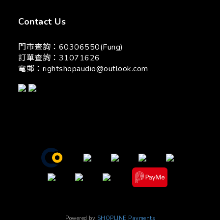
Contact Us
門市查詢：60306550(Fung)
訂單查詢：31071626
電郵：
rightshopaudio@outlook.com
Powered by
SHOPLINE Payments