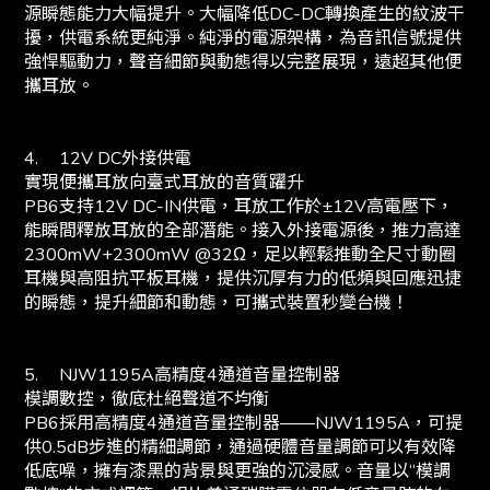
源瞬態能力大幅提升。大幅降低DC-DC轉換產生的紋波干
擾，供電系統更純淨。純淨的電源架構，為音訊信號提供
強悍驅動力，聲音細節與動態得以完整展現，遠超其他便
攜耳放。
4.
12V DC外接供電
實現便攜耳放向臺式耳放的音質躍升
PB6支持12V DC-IN供電，耳放工作於±12V高電壓下，
能瞬間釋放耳放的全部潛能。接入外接電源後，推力高達
2300mW+2300mW @32Ω，足以輕鬆推動全尺寸動圈
耳機與高阻抗平板耳機，提供沉厚有力的低頻與回應迅捷
的瞬態，提升細節和動態，可攜式裝置秒變台機！
5.
NJW1195A高精度4通道音量控制器
模調數控，徹底杜絕聲道不均衡
PB6採用高精度4通道音量控制器——NJW1195A，可提
供0.5dB步進的精細調節，通過硬體音量調節可以有效降
低底噪，擁有漆黑的背景與更強的沉浸感。音量以“模調