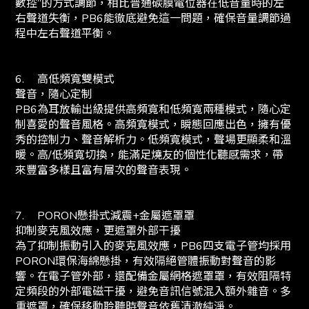
數控”的方式調節，相比普通碳膜電位器在低音量時的左
右聲道失衡，PB6能徹底避免這一問題，確保音量調節過
程中左右聲道平衡。
6.
高低頻寬雙模式
聲音，隨心定制
PB6為耳放輸出級提供高頻寬和低頻寬兩種模式，隨心定
制喜愛的聲音風格。高頻寬模式，瞬態回應出色，擁有優
秀的控制力、聲音解析力。低頻寬模式，聲場更顯柔和溫
暖。高/低頻寬切換，能滿足燒友的個性化聽感需求，帶
來豐富多樣且富有層次的聲音表現。
7.
PORON懸掛式減震+金屬遮罩罩
抑制麥克風效應，更遮罩外部干擾
為了抑制振動引入的麥克風效應，PB6四支電子管均採用
PORON環保海綿懸掛，有效隔絕管體振動對聲音的影
響。在電子管外部，還配備金屬網格遮罩罩，有效阻隔特
定頻段的外部電磁干擾，避免音訊信號混入額外雜音。多
重遮罩，確保移動聆聽時聲音依舊清澈純淨。