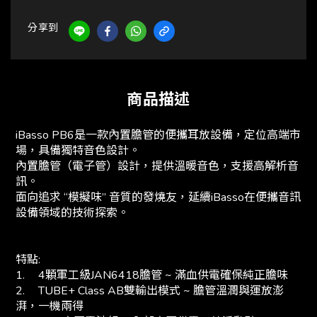
分享到
商品描述
iBasso PB6是一款內置膽管的便攜耳放設備，定位高端市
場，具備獨特音色設計。
內置膽管（電子管）設計，提供溫暖音色，支援高解析音
訊。‌
面向追求 “模擬味” 音質的發燒友，延續iBasso在便攜音訊
設備領域的技術探索。
特點:
1.
4顆軍工級JAN6418膽管 ~ 滿血供電確保純正膽味
2.
TUBE+ Class AB雙輸出模式 ~ 膽管溫潤與運放澎
湃，一機兩得