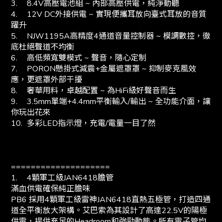
3.
8.4V高壓電池組 ~ 內部高壓供電，純淨動聽
4.
12V DC外接供電 ~ 實現便攜耳放向臺式耳放的音質
躍升
5.
NJW1195A高精度4通道音量控制器 ~ 模調數控，徹
底杜絕聲道不均衡
6.
高低頻寬雙模式 ~ 聲音，隨心定制
7.
PORON懸掛式減震+金屬遮罩罩 ~ 抑制麥克風效
應，更遮罩外部干擾
8.
奢華用料，卓越配置 ~ 為HiFi級好聲音而生
9.
3.5mm單端+4.4mm平衡輸入/輸出 ~ 全功能介面，讓
你玩出花來
10.
多彩LED指示燈，充電/電量一目了然
====================
1.
4顆軍工級JAN6418膽管
滿血供電確保純正膽味
PB6 採用4顆軍工級雷神JAN6418直熱五極管，打造四通
道全平衡放大架構。艾巴索為其設計了高達22.5V的陽極
供電，提供充足的Headroom和強勁動態。所有電子管均