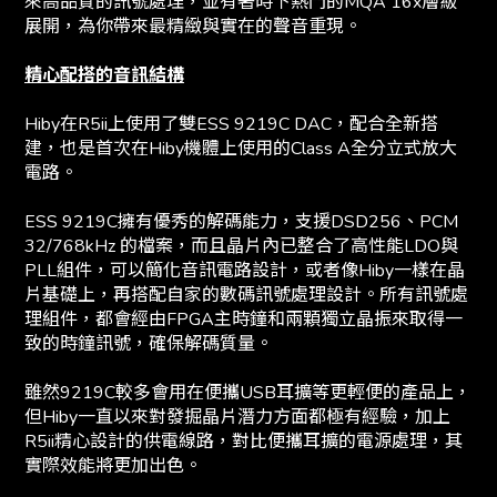
來高品質的訊號處理，並有著時下熱門的MQA 16x層級
展開，為你帶來最精緻與實在的聲音重現。
精心配搭的音訊結構
Hiby在R5ii上使用了雙ESS 9219C DAC，配合全新搭
建，也是首次在Hiby機體上使用的Class A全分立式放大
電路。
ESS 9219C擁有優秀的解碼能力，支援DSD256、PCM
32/768kHz 的檔案，而且晶片內已整合了高性能LDO與
PLL組件，可以簡化音訊電路設計，或者像Hiby一樣在晶
片基礎上，再搭配自家的數碼訊號處理設計。所有訊號處
理組件，都會經由FPGA主時鐘和兩顆獨立晶振來取得一
致的時鐘訊號，確保解碼質量。
雖然9219C較多會用在便攜USB耳擴等更輕便的產品上，
但Hiby一直以來對發掘晶片潛力方面都極有經驗，加上
R5ii精心設計的供電線路，對比便攜耳擴的電源處理，其
實際效能將更加出色。