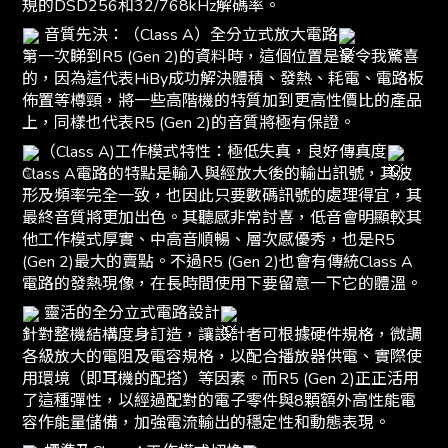
規的DSD256和32/768kHz解碼率。
音質先決：（Class A）全分立式放大電路
第一次睇到R5 (Gen 2)的資料時，這個位置是最令我驚喜
的，因為這代表HiBy成功解決體積、發熱、耗電、電路板
佈置等樽頸，將一些高階機的特質加到更高性價比的產品
上，同樣也代表R5 (Gen 2)的音質將極有保證。
（Class A)工作模式特性：極低失真，良好傳真度
Class A電路的特點是輸入與經放大後的輸出訊號，其波
形及頻率完全一致，也因此只要數碼訊號的處理得宜，其
最終音質將更加出色。其聽感非常討喜，低音會明顯較其
他工作模式厚實、中高音順暢、層次感優秀，也是R5
(Gen 2)最大的賣點。不過R5 (Gen 2)也會有傳統Class A
電路的發熱現像，在長時間使用下要留意一下它的體溫。
靈活的全分立式電路設計
針對整機結構度身訂造，讓設計者可根據硬件規格，微調
各級放大的電阻及電容規格，以配合播放器供電、實際使
用環境（即耳機的配搭）等因素。而R5 (Gen 2)正正活用
了這種彈性，以經過配對的電子零件與8顆額外高性能電
容作能量儲備，加強電流輸出的穩定性和動態表現。