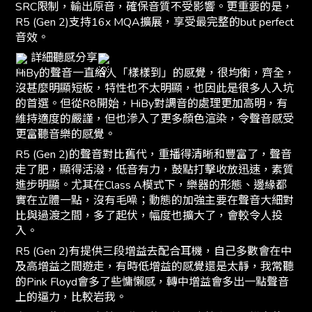
SRC限制，輸出原音，確保音質不受影響。更重要的是，
R5 (Gen 2)支持16x MQA擴展，享受最完整的but perfect
音效。
詳細聽感分享
HiBy的聲音一直給人「樣樣到」的感覺，很均衡，齊全，
沒甚麼明顯短板，特性也不太明顯，也因此是很多人入坑
的首選。但從R8開始，HiBy對調音的處理更加高明，有
維持適度的嚴謹，但也滲入了更多顏色渲染，令聲音感受
更富聽音樂的感覺。
R5 (Gen 2)的聲音對比舊代，重播得清晰和豐富了，聲音
走了肥，顯得活潑，低音有力，鼓點打擊收放迅速，素質
進步明顯。尤其在Class A模式下，樂器的形態、邊緣都
實在立體一點，沒有毛噪；動態的加強主要在聲音大細對
比與過渡之間，多了起伏，幅度也擴大了，會較令人投
入。
R5 (Gen 2)有提供三段增益去配合耳機，自己多數會在中
及高增益之間遊走，有時低增益的感覺還是太靜，我常聽
的Pink Floyd會多了些慵懶感，轉中增益會多出一點聲音
上的逼力，比較岩我。