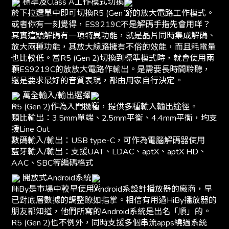
標準及Class A工作模式切換
於下拉選單中即可切換R5 (Gen 2)的放大電路工作模式。
或者你有一刻覺得，ES9219C不是解碼手指先會用咩？
其實這顆解碼有一項特異功能，就是晶片同時集成解碼、
放大兩種功能，其放大線路擁有不俗的效能，而且耗電量
也比較低。當R5 (Gen 2)切換到標準模式時，就會使用兩
顆ES9219C的放放大電路作輸出。是需要長時間聆聽，
還是要求最好的音質表現，都由用家自行決定。
萬全輸入/輸出選擇
R5 (Gen 2)作為入門機種，提供多種輸入輸出途徑。
類比輸出：3.5mm單端、2.5mm平衡、4.4mm平衡，均支
援Line Out
數碼輸入/輸出：USB type-C，可作為電腦解碼器使用
藍牙輸入/輸出：支援UAT、LDAC、aptX、aptX HD、
AAC、SBC等編碼格式
開放式Android系統
HiBy是市場中較早使用Android系設計播放器的廠商，早
已對底層數據的調整瞭如指掌。相信有用過HiBy播放器的
朋友都知道，他們所寫的Android系統是出名「順」的。
R5 (Gen 2)也不例外，同時支援多個串流apps繞過系統