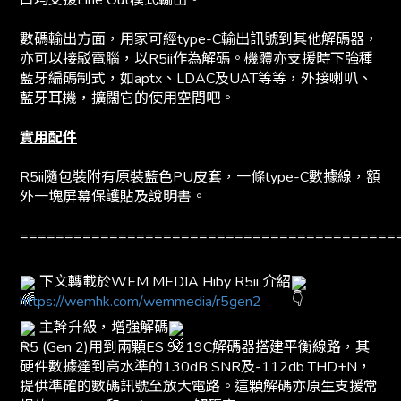
口均支援Line Out模式輸出。
數碼輸出方面，用家可經type-C輸出訊號到其他解碼器，
亦可以接駁電腦，以R5ii作為解碼。機體亦支援時下強種
藍牙編碼制式，如aptx、LDAC及UAT等等，外接喇叭、
藍牙耳機，擴闊它的使用空間吧。
實用配件
R5ii隨包裝附有原裝藍色PU皮套，一條type-C數據線，額
外一塊屏幕保護貼及說明書。
==========================================
下文轉載於WEM MEDIA Hiby R5ii 介紹
https://wemhk.com/wemmedia/r5gen2
主幹升級，增強解碼
R5 (Gen 2)用到兩顆ES 9219C解碼器搭建平衡線路，其
硬件數據達到高水準的130dB SNR及-112db THD+N，
提供準確的數碼訊號至放大電路。這顆解碼亦原生支援常