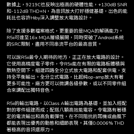
數據上，9219C也反映出極高的硬體性能，+130dB SNR
和-112dB THD+N，為音訊放大打好穩健基礎，出色的能
耗比也容許Hiby深入調整放大電路設計。
除了支援多數檔案格式，更重要的是MQA的解碼能力。
R5ii可達至16x MQA層級展開，同時突破了Android系統
的SRC限制，盡用不同串流平台的最高音質。
可以說R5ii最令人期待的地方，正正在放大電路的設計。
它使用高精度電子零件，令R5ii能在有限的電路板體積與
散熱空間下，組建四路全分立式放大電路和配套供電，支
持全平衡輸出。全分立式電路，比起純op-amp放大有著
更多可能性，廠方更可以微調各級參數，或以不同零件組
合來調配出獨特音色。
R5ii的輸出電路，以Class A輸出電路為基礎，並加入經配
對的零件組建而成；配搭八顆高效能電容，令電路有著穩
定的電流輸出和高負載彈性，在不同阻抗的耳機或曲風下
都能表現出優秀的動態和細節表現。其僅0.0006% THD
著極高的音訊還原力。