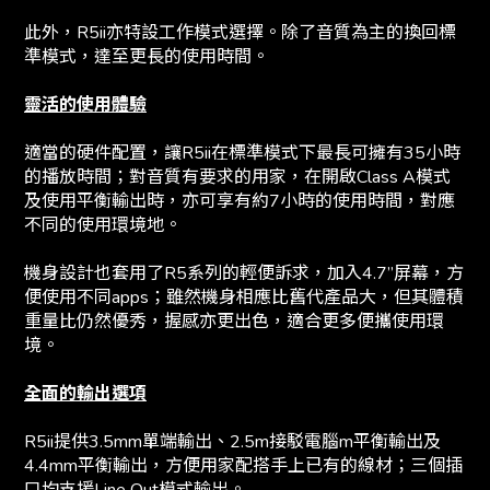
此外，R5ii亦特設工作模式選擇。除了音質為主的換回標
準模式，達至更長的使用時間。
靈活的使用體驗
適當的硬件配置，讓R5ii在標準模式下最長可擁有35小時
的播放時間；對音質有要求的用家，在開啟Class A模式
及使用平衡輸出時，亦可享有約7小時的使用時間，對應
不同的使用環境地。
機身設計也套用了R5系列的輕便訴求，加入4.7”屏幕，方
便使用不同apps；雖然機身相應比舊代產品大，但其體積
重量比仍然優秀，握感亦更出色，適合更多便攜使用環
境。
全面的輸出選項
R5ii提供3.5mm單端輸出、2.5m接駁電腦m平衡輸出及
4.4mm平衡輸出，方便用家配搭手上已有的線材；三個插