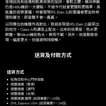
音場因為有結像和較黑背景的加持，會較立體，橫向伸展
仍是HiBy機的一大優點，不過今代就會更闊和更精準，高
能量的音樂重播，你會發現R5 (Gen 2)的重播會更加有條
理和層次：即是聲不會一舊舊。
以同價位的機種作為對比，質感表現是R5 (Gen 2)最突出
的地方，Class A和調音上配合，出來的效果是：色水更
鮮艷，像Nikon機的色水，鮮而不膩。另外，就是動態表
現，幅度更大，但過渡保持順暢。
送貨及付款方式
送貨方式
旺角信和中心門市自取
順豐速運（香港）
順豐速運（澳門）
順豐速運（台灣）
順豐速運 國際 (送貨需要7－14日)
DHL Express USA (送貨需要7－14日)