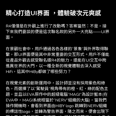
精心打造UI界面 ，體驗破次元爽感
R4僅僅是在外觀上進行了改動嗎？答案當然：不是，接
下來我們要談的便是這次聯名款的另外一大亮點——UI界
面。
在景觀社會中，用戶通過各色各樣的“景象”與外界取得聯
繫，那UI界面便是其中非常重要的交互形式。用戶不僅能
從產品外觀去感受聯名版R4的魅力，還能在UI交互中跨
進異世界的大門，以一種全新的視覺體驗去深入感受
HiFi，這其中HiBy都做了哪些努力？
在視覺元素的創新運用中，設計師並沒有採用紫色和綠
色，而選擇了以“駕駛員”視角帶有的橙、紅、綠的配色主
題，並且以EVA原作中的超級電腦“MAGI”為設計藍本(在
EVA中，MAGI系統相當於“NERV”組織的大腦)，當我們
操作開機時，會看到界面由HIBY logo 跳轉到NERV組織
的標誌性logo，並轉為警告界面，隨之而來，便會出現下