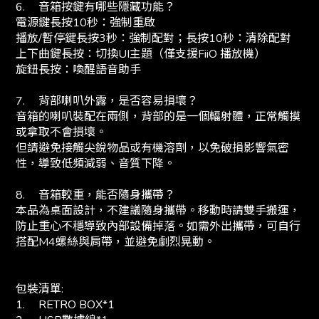
6.
音箱按鍵有哪些隱藏功能？
電源鍵長按10秒：強制重啟
播放/暫停鍵長按3秒：強制配對；長按10秒：清除配對
上下曲鍵長按：切換UI主題（僅支援FiiO 播放機）
旋鈕長按：喚醒語音助手
7.
背部喇叭外露，是否容易損壞？
音箱的喇叭裝配在兩側，背部的是一個輻射體，正常觸摸
或拿取不會損壞。
但請避免接觸尖銳物品或有機溶劑，以免破損影響氣密
性，導致低頻減弱、音質下降。
8.
音箱較重，能否隨身攜帶？
本品為桌面設計，不建議隨身攜帶。移動時請雙手搬運，
防止重心不穩導致內部設備掉落。如需外出攜帶，可自行
搭配M4螺絲與肩帶，並避免劇烈晃動。
包裝清單:
1.
RETRO BOX*1