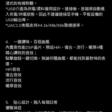
浸式的有線聆聽。
*USB介面為供電/資料複用設計。連接後，音箱將自動進
入充電/供電狀態。因此不建議連接至手機、平板設備的
USB輸出埠。
*UAC1.0免驅支持44.1k/48k/96k取樣速率。
4.
一鍵調味，百搭曲風
內置高性能DSP晶片，預設HiFi、復古、流行、暖厚4種
精心調校的音效；
點擊旋鈕一鍵切換，無論何種曲風，都能找到最對味的表
達。
HiFi音效
復古音效
流行音效
暖厚音效
5.
貼心設計，融入每個日常
優雅操控