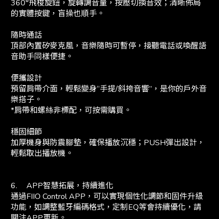
360°飛梭旋鈕，旋轉調音量，按壓切換音效；清晰佈局
的實體按鍵，盲操也順手。
隨時通話
頂部內置矽麥克風，音樂隨時可暫停，接聽電話或喚醒語
音助手同樣便捷。
便攜設計
預留肩帶介面，輕鬆變身“手提/斜挎音響”，是你的戶外音
樂搭子。
*肩帶和螺絲非標配，可按需購買。
穩固細節
加厚機身與防震腳墊，確保播放沉穩；PUSH彈出設計，
輕鬆取出播放機。
6.
APP智慧拓展，持續進化
通過FIIO Control APP，可以實現個性化調節和固件升級
功能，如調整藍牙編碼格式，定制EQ等會持續優化，請
關注APP更新。