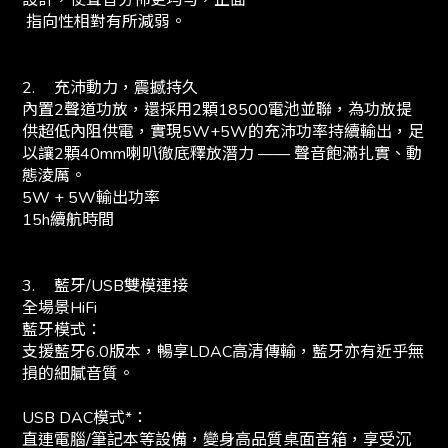
設計，使聲音分佈更均勻，正面
指向性相對有所減弱。
2.
充沛動力，震撼持久
內置2聲道功放，還採用2顆18500電池並聯，為功放提
供超低內阻供電，實現5W+5W的充沛功率持續輸出，足
以讓2顆40mm喇叭徹底釋放潛力 —— 聲音飽滿扎實、動
態淩厲。
5W + 5W輸出功率
15h續航時間
3.
藍牙/USB雙模連接
全場景HiFi
藍牙模式：
支援藍牙6.0版本，暢享LDAC高清傳輸，藍牙亦有近乎無
損的細膩音質。
USB DAC模式*：
直連電腦/筆記本等設備，變身高品質桌面音箱，享受沉