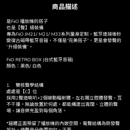
商品描述
是FiiO 播放機的搭子
也是【聲】級裝備
專為FiiO JM21/ M21/ M33系列量身定制，藍牙連接後秒
變復古磁帶藍牙音箱，不僅是“完美搭子”，更是會發聲的
“升級裝備”。
FiiO RETRO BOX (台式藍牙音箱)
顏色：黑色/ 白色
1.
雙核聲學結構
處處是【C】位
採用2聲道喇叭+2個被動輻射體，左右獨立腔體發聲，互
不干擾。無論放置於何處，都能構建出寬闊、立體的聲
場，讓音樂充盈到每個角落。
*箱體正面預留了播放機的內嵌空間，電聲結構為側發聲