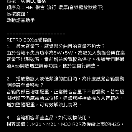
短按：切換EQ風格
順序為：HiFi-復古-流行-暖厚(音樂播放狀態下)
長按旋鈕：
啟動語音助手
====================
RETRO BOX溫馨提醒
1.
最大音量下，感覺部分曲目的音量不夠大？
由於音箱不失真功率為5W+5W，為避免大動態音樂在高
音量下出現破音，當前增益設置較為保守。後續我們將通
過App開放增益調節功能，便於您自行調整。
2.
播放動態大或低頻強的曲目時，為什麼感覺音箱震動
明顯甚至會移動？
音箱內部已增加配重，正常聽音音量下不會震動。若在極
限狀態下仍感震動或位移，建議您將播放機放入音箱內，
增加整體配重，可有效解決此情況。
3.
音箱相容哪些產品？如何切換使用？
相容設備：JM21、M21、M33 R2R及後續上市的M25。