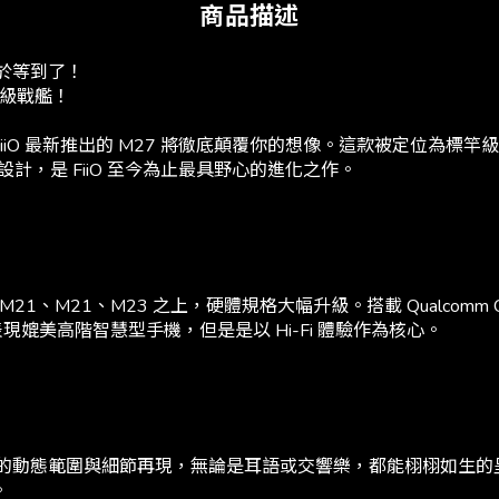
商品描述
於等到了！
超級戰艦
！
，FiiO 最新推出的 M27 將徹底顛覆你的想像。這款被定位
，是 FiiO 至今為止最具野心的進化之作。
、M21、M23 之上，硬體規格大幅升級。搭載 Qualcomm QCS649
，整體表現媲美高階智慧型手機，但是是以 Hi-Fi 體驗作為核心。
，帶來極寬的動態範圍與細節再現，無論是耳語或交響樂，都能栩栩如生的呈
。