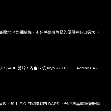
為標竿級的數位音樂播放機，不只將桌機等級的硬體塞進口袋大小
0 晶片，內含 8 核 Kryo 670 CPU、Adreno 642L
現。加上 FiiO 自家開發的 DAPS 、飛秒級晶體振盪器與