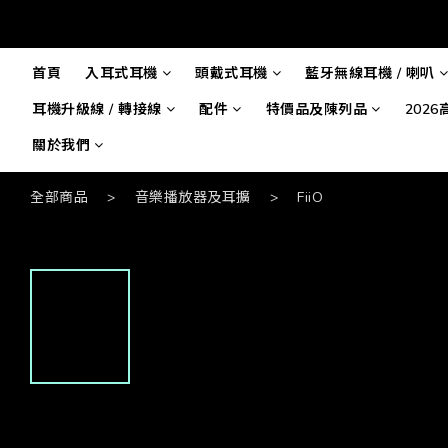
首頁
入耳式耳機
頭戴式耳機
藍牙無線耳機 / 喇叭
耳機升級線 / 轉接線
配件
特價品及陳列品
202
關於我們
全部商品
>
音樂播放器及耳擴
>
FiiO