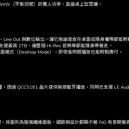
W + 5000mW（平衡訊號）的驚人功率，直逼桌上型耳擴。
 耳機孔、Line Out 與數位輸出，讓它無論是放在桌面或隨身攜帶都能
各支援最高 2TB，讓整個 Hi-Res 音樂庫都能隨身帶著走。
的桌面模式（Desktop Mode），即使長時間播放也能輕鬆應付。
AP 機種，透過 QCC5181 晶片提供無損藍牙播放，同時也支援 LE Audio
，背面則為玻璃纖維面板，細節與設計都顯示著 FiiO 有意朝著