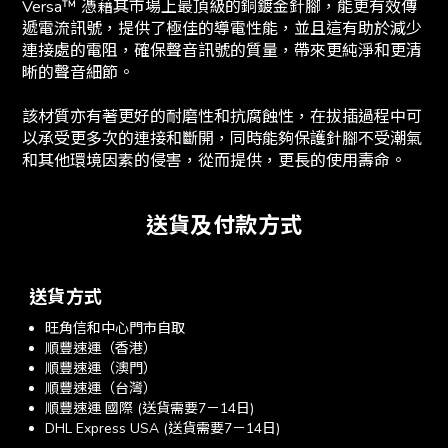
Versa™ 憑藉其市場上最頂級的銅鍍金針腳，能更有效傳
遞電流訊號，提供了極佳的導電性能，並且這有助於減少
連接處的電阻，確保聲音訊號的質量，帶來更純淨和更清
晰的聲音細節。
該材質亦有著更好的耐磨性和抗腐蝕性，在拔插過程中可
以承受更多次的連接和斷開，同時能夠保護針腳不受潮氣
和其他環境因素的侵害，從而提供，更長的使用壽命。
送貨及付款方式
送貨方式
旺角信和中心門市自取
順豐速運（香港）
順豐速運（澳門）
順豐速運（台灣）
順豐速運 國際 (送貨需要7－14日)
DHL Express USA (送貨需要7－14日)