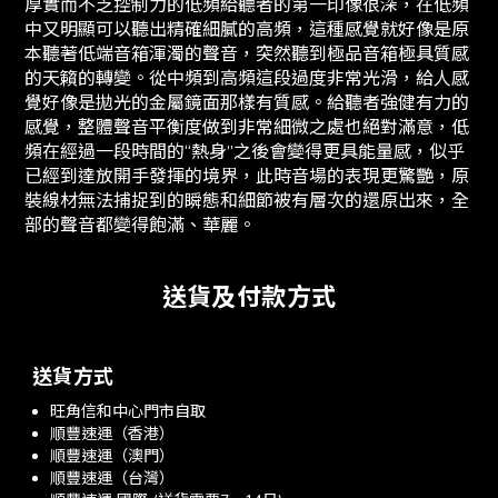
厚實而不乏控制力的低頻給聽者的第一印像很深，在低頻
中又明顯可以聽出精確細膩的高頻，這種感覺就好像是原
本聽著低端音箱渾濁的聲音，突然聽到極品音箱極具質感
的天籟的轉變。從中頻到高頻這段過度非常光滑，給人感
覺好像是拋光的金屬鏡面那樣有質感。給聽者強健有力的
感覺，整體聲音平衡度做到非常細微之處也絕對滿意，低
頻在經過一段時間的“熱身”之後會變得更具能量感，似乎
已經到達放開手發揮的境界，此時音場的表現更驚艷，原
裝線材無法捕捉到的瞬態和細節被有層次的還原出來，全
部的聲音都變得飽滿、華麗。
送貨及付款方式
送貨方式
旺角信和中心門市自取
順豐速運（香港）
順豐速運（澳門）
順豐速運（台灣）