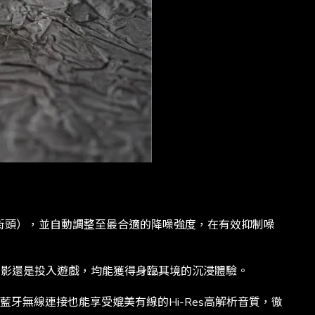
街頭），並自動調整至最合適的降噪強度，在有效抑制噪
電影還是投入遊戲，均能獲得身臨其境的沉浸體驗。
過藍牙無線連接也能享受媲美有線的Hi-Res高解析音質，徹