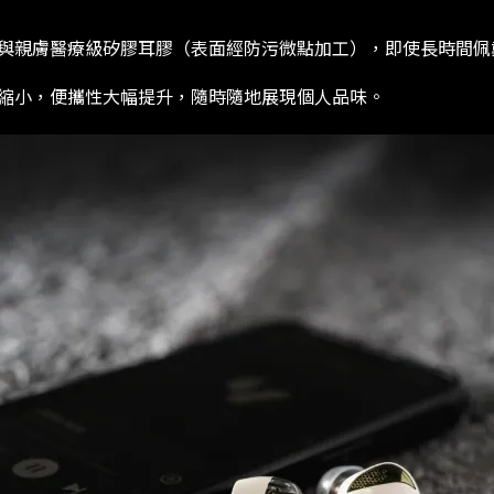
與親膚醫療級矽膠耳膠（表面經防污微點加工），即使長時間佩
縮小，便攜性大幅提升，隨時隨地展現個人品味。