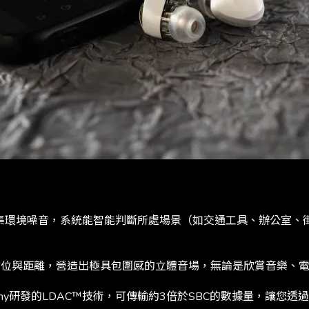
集環境噪音，系統能智能判斷所處場景（如交通工具、辦公室、
的方位與距離，營造出極具包圍感的立體音場，無論是欣賞音樂、
ony研發的LDAC™技術，可傳輸約3倍於SBC的數據量，讓您透