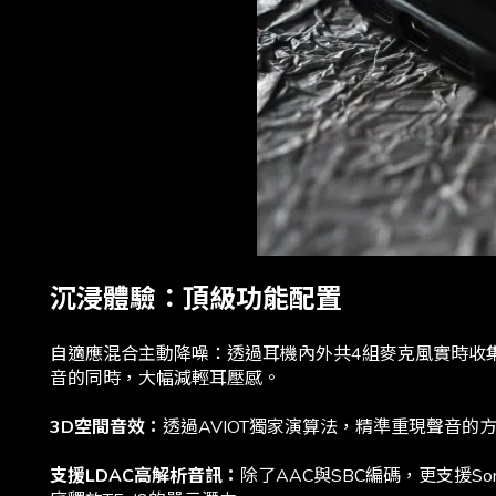
沉浸體驗：頂級功能配置
自適應混合主動降噪：透過耳機內外共4組麥克風實時收
音的同時，大幅減輕耳壓感。
3D空間音效：
透過AVIOT獨家演算法，精準重現聲音
支援LDAC高解析音訊：
除了AAC與SBC編碼，更支援S