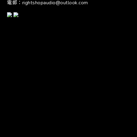
電郵：
rightshopaudio@outlook.com