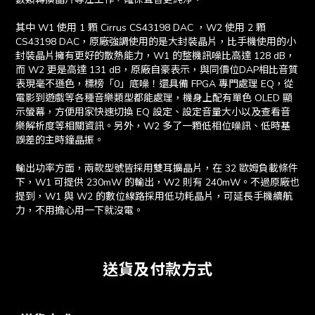
其中 W1 使用 1 顆 Cirrus CS43198 DAC ，W2 使用 2 顆
CS43198 DAC，原廠強調使用的是大封裝晶片，比手機使用的小
封裝晶片擁有更好的散熱能力，W1 的整機訊噪比高達 128 dB，
而 W2 更是高達 131 dB，原廠自豪表示，與同價位DAP相比音質
表現毫不遜色，標榜「0」底噪！還具備 FPGA 專門處理 EQ，從
電影到遊戲等各種音樂類型都能處理，機身上配有單色 OLED 顯
示螢幕，方便用家快速切換 EQ 設定、設定音量大小以及查看音
樂解析度等相關資訊。另外，W2 多了一顆低相位噪訊、低時基
誤差的主時鐘晶振。
輸出功率方面，兩款型號皆採用雙耳擴晶片，在 32 歐姆負載條件
下，W1 可提供 230mW 的輸出，W2 則有 240mW。不過原廠也
提到，W1 與 W2 的數位線路採用低功耗晶片，可延長手機續航
力，不用擔心用一下就沒電。
送貨及付款方式