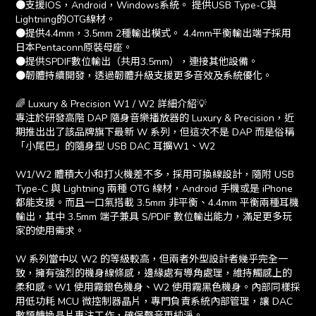
●支援IOS，Android，Windows系統。 提供USB Type-C與
Lightning的OTG線材。
●提供4.4mm，3.5mm 2種輸出模式。 4.4mm平衡輸出端子採用
日本Pentaconn原裝母座。
●提供SPDIF數位輸出（共用3.5mm），連接其他設備。
●韌體持續開發，透過韌體升級支援更多音效及系統優化。
🌈 Luxury & Precision W1 / W2 詳細介紹💡
專注於研發高階 DAP 隨身音樂播放器的 Luxury & Precision，近
期推出出了該品牌旗下最新 W 系列，但這次不是 DAP 而是俗稱
「小尾巴」的隨身型 USB DAC 耳擴W1、W2
W1/W2 體積大小和打火機差不多，採用可換線設計，隨附 USB
Type-C 與 Lightning 兩種 OTG 線材，Android 手機或是 iPhone
都能支援。而且一口氣搭載 3.5mm 非平衡、4.4mm 平衡兩種耳機
輸出，其中 3.5mm 端子兼具 S/PDIF 數位輸出能力，滿足更多玩
家的使用需求。
W 系列當中以 W2 的等級較高，但兩者外型設計者幾乎完全一
致，擁有強烈的機身線條感，邊緣處有導角處理，維持觸感上的
柔和感。W1 使用霧銀色機身、W2 使用霧黑色機身。內部同樣採
用低功耗 MCU 微控制器晶片，專門負責系統內部管理，讓 DAC
數類轉換晶片專注工作，確保聲音更純淨。