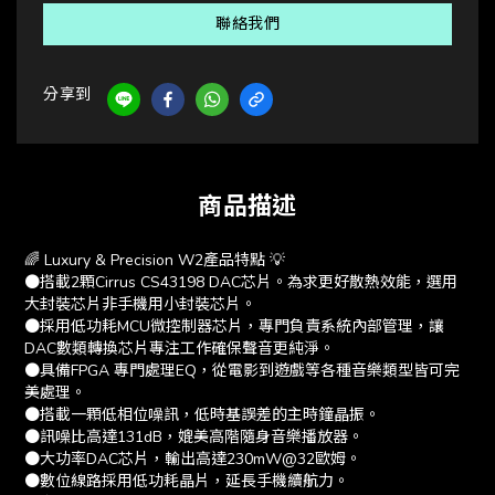
聯絡我們
分享到
商品描述
🌈 Luxury & Precision W2產品特點 💡
●搭載2顆Cirrus CS43198 DAC芯片。為求更好散熱效能，選用
大封裝芯片非手機用小封裝芯片。
●採用低功耗MCU微控制器芯片，專門負責系統內部管理，讓
DAC數類轉換芯片專注工作確保聲音更純淨。
●具備FPGA 專門處理EQ，從電影到遊戲等各種音樂類型皆可完
美處理。
●搭載一顆低相位噪訊，低時基誤差的主時鐘晶振。
●訊噪比高達131dB，媲美高階隨身音樂播放器。
●大功率DAC芯片，輸出高達230mW@32歐姆。
●數位線路採用低功耗晶片，延長手機續航力。